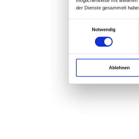
möglicherweise mit weiteren
der Dienste gesammelt habe
Einwilligungsauswahl
Notwendig
Ablehnen
Bosch Active Line+
400 WH
Download Datenblatt