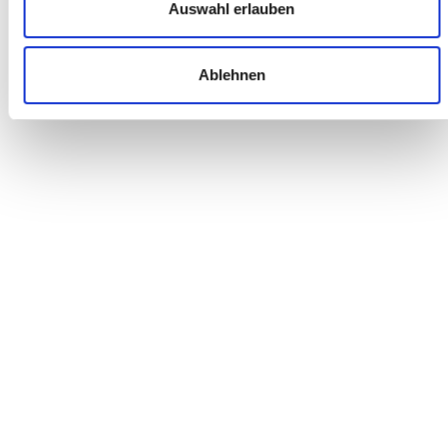
Top Kundenservice !!! Habe mir ein Rad bestellt, welches leider
Auswahl erlauben
durch einen Transportschaden defekt bei mir ankam.
Reklamation am Telefon mitgeteilt... Wurde ohne Diskussion
innerhalb einer Woche komplett bearbeitet. Freundlich bis zur
Ablehnen
Rechnung können fast alle... Kundenservice danach die
wenigsten... 10 Sterne
Marlon P.
BERATUNG VERKAUF
Ich wurde durch Ebay auf diesen Händler aufmerksam. Der
erste Kontakt über Mail versprach Gutes. Somit machte ich
mich auf den Weg zu dem 90km entfernten Meckenheim. Hier
wurde ich vom Chef persönlich bedient. Freundlichkeit,
Kompetenz, Kundenservice, Flexibilität und faire Preise
übertrafen alles, was ich bei anderen Händlern über die Jahre