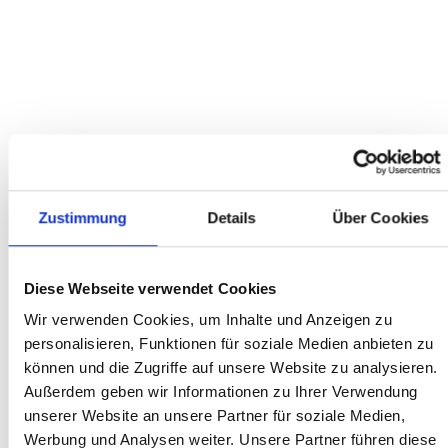
AUSZUG
KUNDENBEWERTUNGEN
Zustimmung
Details
Über Cookies
BERATUNG VERKAUF
Diese Webseite verwendet Cookies
Wir sind mit unseren neuen E-Bikes sehr zufrieden - Kalkhoff
Wir verwenden Cookies, um Inhalte und Anzeigen zu
und Gudereit. Sehr guter und persönlicher Kundenservice. Tolle
personalisieren, Funktionen für soziale Medien anbieten zu
Beratung. Fazit: Sehr zu empfehlen!
können und die Zugriffe auf unsere Website zu analysieren.
Außerdem geben wir Informationen zu Ihrer Verwendung
Bernd
unserer Website an unsere Partner für soziale Medien,
Werbung und Analysen weiter. Unsere Partner führen diese