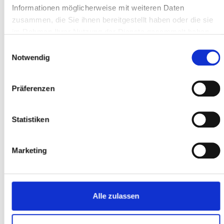
Informationen möglicherweise mit weiteren Daten
zusammen, die Sie ihnen bereitgestellt haben oder die sie
im Rahmen Ihrer Nutzung der Dienste gesammelt haben.
Einwilligungsauswahl
BERATUNG VERKAUF
Notwendig
Vorzügliche, kompetente Beratung. Überaus bemühtes und
freundliches Servicepersonal. Umfassendes Angebot für alle
Präferenzen
Bedürfnisse. Faire Preisgestaltung. Servicewerkstatt im Hause -
Qualität kann ich noch nicht beurteilen, wurde aber als sehr
kompetent geschildert.
Statistiken
Hellmuth N-G.
Marketing
Alle zulassen
ONLINE BESTELLUNG