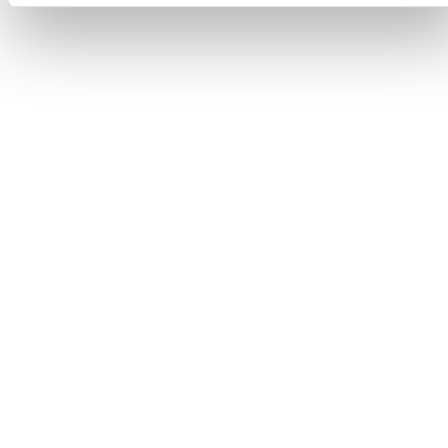
ONLINE BESTELLUNG
Habe dort ein Rad online bestellt. Das Fahrrad wurde super
schnell verschickt und war nach nicht mal drei Werktagen bei
mir. Super Service, netter Verkäufer, top Preise. Ich bin total
zufrieden! Kann ich wirklich nur empfehlen :)
Denise
ONLINE BESTELLUNG
Habe mir ein Kalkhoff Entice 5.B Move bei euch gekauft. Alle
meine Fragen wurden schnell und vor allem sehr umfangreich