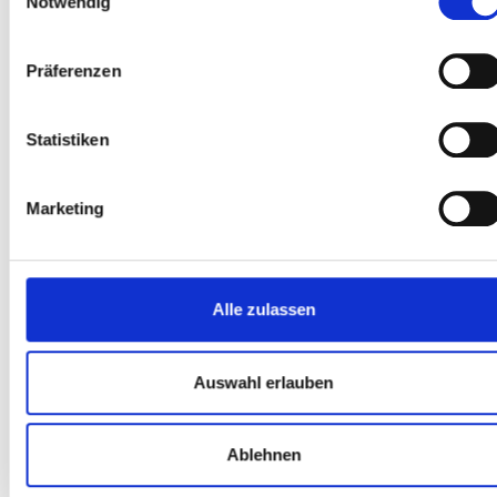
Notwendig
BERATUNG VERKAUF
Präferenzen
Wir sind mit unseren neuen E-Bikes sehr zufrieden - Kalkhoff
und Gudereit. Sehr guter und persönlicher Kundenservice. Tolle
Beratung. Fazit: Sehr zu empfehlen!
Statistiken
Bernd
Marketing
Alle zulassen
ONLINE BESTELLUNG
Auswahl erlauben
Es hat alles wunderbar funktioniert. Vielen Dank!
Patrick A.
Ablehnen