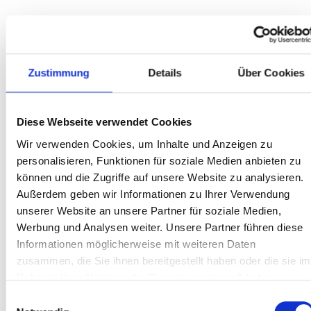
AUSZUG
KUNDENBEWERTUNGEN
Zustimmung
Details
Über Cookies
BERATUNG VERKAUF
Ich wurde durch Ebay auf diesen Händler aufmerksam. Der
erste Kontakt über Mail versprach Gutes. Somit machte ich
Diese Webseite verwendet Cookies
mich auf den Weg zu dem 90km entfernten Meckenheim. Hier
Wir verwenden Cookies, um Inhalte und Anzeigen zu
wurde ich vom Chef persönlich bedient. Freundlichkeit,
Kompetenz, Kundenservice, Flexibilität und faire Preise
personalisieren, Funktionen für soziale Medien anbieten zu
übertrafen alles, was ich bei anderen Händlern über die Jahre
können und die Zugriffe auf unsere Website zu analysieren.
vermisst habe. Irgendwas fehlte immer ! Hier stimmte einfach
Außerdem geben wir Informationen zu Ihrer Verwendung
alles ! => Die lange Anfragt hat sich also gelohnt ! <=
unserer Website an unsere Partner für soziale Medien,
Werbung und Analysen weiter. Unsere Partner führen diese
Kurt K.
Informationen möglicherweise mit weiteren Daten
zusammen, die Sie ihnen bereitgestellt haben oder die sie im
Rahmen Ihrer Nutzung der Dienste gesammelt haben.
Einwilligungsauswahl