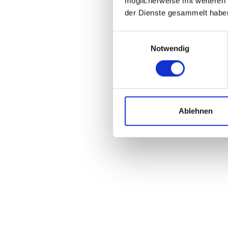
möglicherweise mit weiteren
der Dienste gesammelt habe
Einwilligungsauswahl
Notwendig
Kalkhoff Bikes sind eine der bekanntesten Fahrradmarken
ein Pendler, ein Mountainbiker oder ein Radsportenthusias
Ablehnen
Die Marke Kalkhoff hat eine lange Tradition in der Fahrra
hochwertigen Komponenten ausgestattet, die für eine l
Kalkhoff bietet eine breite Palette von E-Bikes an, die m
Unterstützung beim Treten und sind ideal für Pendler und
geeignet.
Neben E-Bikes bietet Kalkhoff auch eine breite Palette v