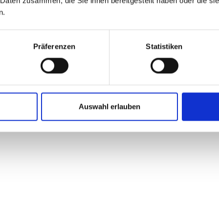
 Daten zusammen, die Sie ihnen bereitgestellt haben oder die s
n.
Präferenzen
Statistiken
 in Deutschland und bieten eine breite Palette von hochwertigen Fahrr
t sind, Kalkhoff hat das richtige Fahrrad für Sie.
Auswahl erlauben
dherstellung und steht für Qualität und Zuverlässigkeit. Alle Fahrräder
ange Lebensdauer und ein hervorragendes Fahrerlebnis sorgen.
it den neuesten Technologien und Antriebssystemen ausgestattet sind. Di
 alle, die längere Strecken zurücklegen müssen. Aber auch für den Frei
on klassischen Fahrrädern an, die für den Einsatz in der Stadt, auf d