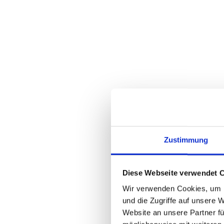
INFOS ZUM VERSAND UND DEN ZAHLUNGSMÖGLI
WIE LÄUFT DER VERSAND AB ?
VERSANDKOSTEN
ZAHLUNGSMÖGLICHKEITEN
FAHRRAD NACH DEM KAUF ZURÜCK G
Zustimmung
Diese Webseite verwendet 
Wir verwenden Cookies, um I
und die Zugriffe auf unsere 
INFOS ZUM HERSTELLER -
ALLE PRODUKTE V
Website an unsere Partner fü