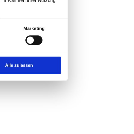
ie im Rahmen Ihrer Nutzung
Marketing
ädern für verschiedene Einsatzbereiche an. Egal, ob Sie
Alle zulassen
 werden in Deutschland hergestellt und sind mit
e E-Bikes von Kalkhoff bieten eine effiziente
zeit- und Sporteinsatz sind Kalkhoff E-Bikes bestens
em Land oder im Gelände geeignet sind. Diese Fahrräder