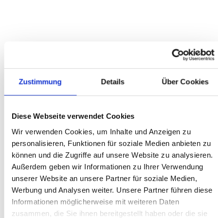
2599.00
2999.00
Bestseller
Contoura Li-16 NEODRIVE - C1.12
5299,00
5799,00
Zustimmung
Details
Über Cookies
Bestseller
Diese Webseite verwendet Cookies
Contoura Li-16 NEODRIVE - C1.9
Wir verwenden Cookies, um Inhalte und Anzeigen zu
personalisieren, Funktionen für soziale Medien anbieten zu
5099,00
5599,00
können und die Zugriffe auf unsere Website zu analysieren.
Außerdem geben wir Informationen zu Ihrer Verwendung
unserer Website an unsere Partner für soziale Medien,
Bestseller
Werbung und Analysen weiter. Unsere Partner führen diese
Qwic Performance RD11
Informationen möglicherweise mit weiteren Daten
zusammen, die Sie ihnen bereitgestellt haben oder die sie
2299.00
3819.00