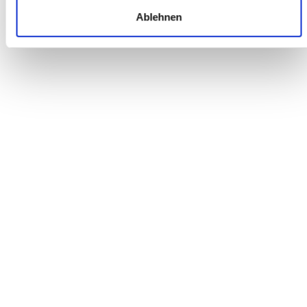
AUSZUG
KUNDENBEWERTUNGEN
Ablehnen
BERATUNG VERKAUF
Sehr gute Beratung; immer freundlich und hilfsbereit. Bin schon
seit vielen Jahren dort Kunde. Sehr gute Auswahl, hochwertige
Marken und attraktive Preise beim Kauf eines neuen Fahrrads.
Marko N.
ONLINE BESTELLUNG
Habe dort ein Rad online bestellt. Das Fahrrad wurde super