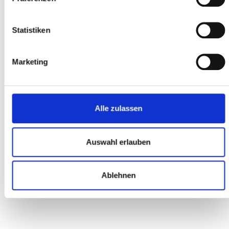
ONLINE BESTELLUNG
Statistiken
Ich (Stuttgarter Raum) hatte bisher noch nie ein Rad online
bestellt aber bin wirklich begeistert von diesem Shop. Mein
Gudereit ET-13 Pinion wurde wie angekündigt geliefert. Die
Marketing
Kontakte sind nett, kompetent und die Antworten über das
Ticketsystem kommen prompt. Selbst die Abwicklung einer
kleinen Reklamation verlief absolut problemlos. Sehr zu
empfehlen.
Alle zulassen
Bernd G.
Auswahl erlauben
Ablehnen
ONLINE BESTELLUNG
Die 5 Sterne reichen einfach nicht aus! Rad und Sport UG in
Meckenheim hat sich einen ganzen Sternenhimmel verdient! Ich