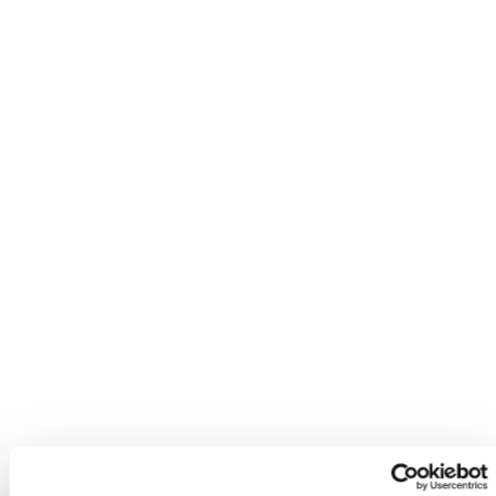
BBF ECargorider3.1 Eco
3699.00
3999.00
AUSZUG
KUNDENBEWERTUNGEN
BERATUNG VERKAUF
Wir sind mit unseren neuen E-Bikes sehr zufrieden - Kalkhoff
und Gudereit. Sehr guter und persönlicher Kundenservice. Tolle
Beratung. Fazit: Sehr zu empfehlen!