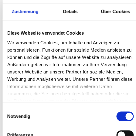
Bernd
Zustimmung
Details
Über Cookies
Diese Webseite verwendet Cookies
Wir verwenden Cookies, um Inhalte und Anzeigen zu
ONLINE BESTELLUNG
personalisieren, Funktionen für soziale Medien anbieten zu
Habe mir ein Kalkhoff Entice 5.B Move bei euch gekauft. Alle
können und die Zugriffe auf unsere Website zu analysieren.
meine Fragen wurden schnell und vor allem sehr umfangreich
Außerdem geben wir Informationen zu Ihrer Verwendung
beantwortet. Der Preis war super. Die Abwicklung war
unserer Website an unsere Partner für soziale Medien,
transparent. Alles mit 5 Sterne. Ich finde nur 3 Tage Lieferzeit
Werbung und Analysen weiter. Unsere Partner führen diese
etwas lange. Deshalb nur 4 Sterne. Kaufe bei euch jederzeit
wieder ein Rad.
Informationen möglicherweise mit weiteren Daten
zusammen, die Sie ihnen bereitgestellt haben oder die sie
im Rahmen Ihrer Nutzung der Dienste gesammelt haben.
Monika H.
Einwilligungsauswahl
Notwendig
Präferenzen