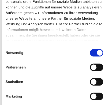
personalisieren, Funktionen für soziale Medien anbieten zu
Fragen manchmal verm. genervt) aber es war so, dass man
können und die Zugriffe auf unsere Website zu analysieren.
meinte, mit einem alten Bekannten zu sprechen/schreiben, es
Außerdem geben wir Informationen zu Ihrer Verwendung
war ein sehr angenehmer Kontakt. Fazit: Es ist alles gut
gelaufen, ich bin sehr zufrieden. Wer hier nicht kauft, ist selber
unserer Website an unsere Partner für soziale Medien,
Schuld.
Werbung und Analysen weiter. Unsere Partner führen diese
Informationen möglicherweise mit weiteren Daten
zusammen, die Sie ihnen bereitgestellt haben oder die sie
Schulten F.
im Rahmen Ihrer Nutzung der Dienste gesammelt haben.
Einwilligungsauswahl
Notwendig
Präferenzen
ONLINE BESTELLUNG
Top Kundenservice !!! Habe mir ein Rad bestellt, welches leider
Statistiken
durch einen Transportschaden defekt bei mir ankam.
Reklamation am Telefon mitgeteilt... Wurde ohne Diskussion
innerhalb einer Woche komplett bearbeitet. Freundlich bis zur
Rechnung können fast alle... Kundenservice danach die
Marketing
wenigsten... 10 Sterne