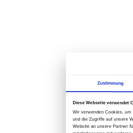
Zubehör: Bosch Kiox 300 Display
Aufgrund von weltweiten Problemen in den Lieferke
INFOS ZUM VERSAND UND DEN ZAHLUNGSMÖGLI
Zustimmung
WIE LÄUFT DER VERSAND AB ?
VERSANDKOSTEN
Diese Webseite verwendet 
Wir verwenden Cookies, um I
ZAHLUNGSMÖGLICHKEITEN
und die Zugriffe auf unsere 
Website an unsere Partner fü
FAHRRAD NACH DEM KAUF ZURÜCK G