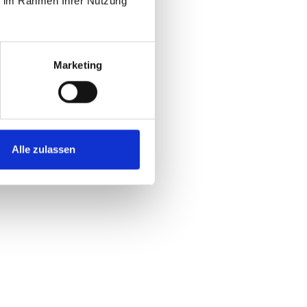
ie im Rahmen Ihrer Nutzung
Marketing
Alle zulassen
nrad Irlbacher gegründet und hat sich auf die
lsweise das "Lokal Tuned" Federungssystem entwickelt,
"Bow System" ist eine innovative Technologie von