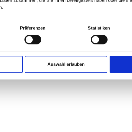
 Daten zusammen, die Sie ihnen bereitgestellt haben oder die s
n.
Präferenzen
Statistiken
ON CORRATEC ANZEIGEN
Auswahl erlauben
n Raubling bei Rosenheim in Bayern. Das Unternehmen wurde 1990 von Ko
ahrrädern spezialisiert.
n, insbesondere im Bereich der Federung. Das Unternehmen hat beispie
relemente individuell an das jeweilige Gelände anzupassen. Auch das 
che Stabilität und Komfort sorgt.