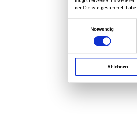
möglicherweise mit weiteren
der Dienste gesammelt habe
Einwilligungsauswahl
Notwendig
INFOS ZUM HERSTELLER -
ALLE PRODUKTE V
Ablehnen
.
Corratec ist ein deutscher Fahrradhersteller mit Sitz i
Entwicklung und Produktion von qualitativ hochwertigen F
Corratec ist bekannt für seine innovativen Technologie
das es dem Fahrer ermöglicht, die Dämpfung seiner Fede
Corratec, bei dem eine Bogenform im Rahmen für zusätzli