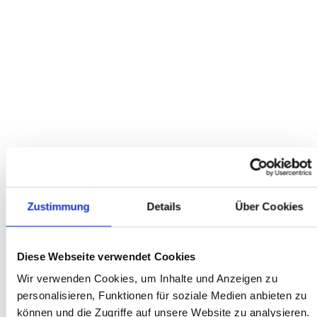
Top Kundenservice !!! Habe mir ein Rad bestellt, welches leider
durch einen Transportschaden defekt bei mir ankam.
Reklamation am Telefon mitgeteilt... Wurde ohne Diskussion
innerhalb einer Woche komplett bearbeitet. Freundlich bis zur
Rechnung können fast alle... Kundenservice danach die
wenigsten... 10 Sterne
Marlon P.
Zustimmung
Details
Über Cookies
BERATUNG VERKAUF
Sehr gute Beratung; immer freundlich und hilfsbereit. Bin schon
Diese Webseite verwendet Cookies
seit vielen Jahren dort Kunde. Sehr gute Auswahl, hochwertige
Wir verwenden Cookies, um Inhalte und Anzeigen zu
Marken und attraktive Preise beim Kauf eines neuen Fahrrads.
personalisieren, Funktionen für soziale Medien anbieten zu
können und die Zugriffe auf unsere Website zu analysieren.