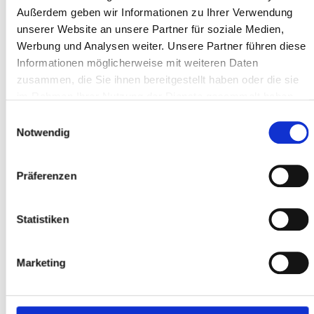
Marko N.
Außerdem geben wir Informationen zu Ihrer Verwendung
unserer Website an unsere Partner für soziale Medien,
Werbung und Analysen weiter. Unsere Partner führen diese
Informationen möglicherweise mit weiteren Daten
zusammen, die Sie ihnen bereitgestellt haben oder die sie
im Rahmen Ihrer Nutzung der Dienste gesammelt haben.
BERATUNG VERKAUF
Einwilligungsauswahl
Wir haben hier gestern, nach einer kompetenten und sehr
Notwendig
informativen Beratung, zwei E-Bike gekauft und heute nach
voller Aufbereitung abgeholt. Sind dann mit dem Fahrrad sofort
bis nach Hause gefahren und waren total begeistert. So ein
Präferenzen
tolles Fahrgefühl, es hat so ein Spaß gemacht. Wir sind froh und
dankbar diesen tollen Laden mit Wekstadt gefunden zu haben.
Statistiken
Ute K.
Marketing