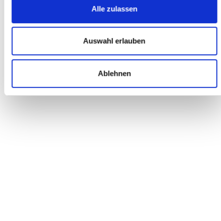
Alle zulassen
WERKSTATT
Hier wurde mir Kompetent und schnell geholfen. Obwohl ich
Auswahl erlauben
mein Bike nicht bei diesem Händler gekauft habe wurde es
innerhalb eines Tages repariert und es mussten die Teile sogar
erst besorgt werden. Der absolute Kracher war, dass mein Bike
auch noch frei Haus geliefert wurde. Preis Leistung auch noch
Ablehnen
absolut super.
Torsten H.
ONLINE BESTELLUNG
Habe mir ein Kalkhoff Entice 5.B Move bei euch gekauft. Alle
meine Fragen wurden schnell und vor allem sehr umfangreich
beantwortet. Der Preis war super. Die Abwicklung war