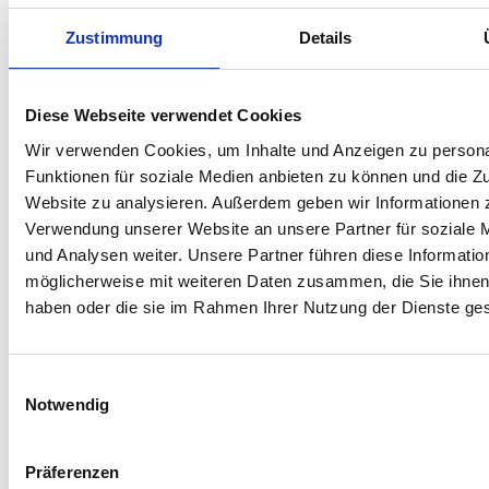
alle Wünsche zu erfüllen. Ich möchte Online kaufen und obwohl
wir vertraglich noch nichts vereinbart haben, ist die
Zustimmung
Details
Vertrauensbasis auf beiden Seiten sehr hoch...
Dieter M.
Diese Webseite verwendet Cookies
Wir verwenden Cookies, um Inhalte und Anzeigen zu persona
Funktionen für soziale Medien anbieten zu können und die Zu
Website zu analysieren. Außerdem geben wir Informationen z
Verwendung unserer Website an unsere Partner für soziale
und Analysen weiter. Unsere Partner führen diese Informatio
ONLINE BESTELLUNG
möglicherweise mit weiteren Daten zusammen, die Sie ihnen 
Habe dort ein Rad online bestellt. Das Fahrrad wurde super
haben oder die sie im Rahmen Ihrer Nutzung der Dienste g
schnell verschickt und war nach nicht mal drei Werktagen bei
mir. Super Service, netter Verkäufer, top Preise. Ich bin total
zufrieden! Kann ich wirklich nur empfehlen :)
Einwilligungsauswahl
Notwendig
Denise
Präferenzen