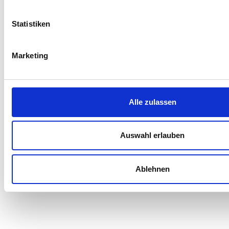
Statistiken
BERATUNG VERKAUF
Marketing
Wir sind mit unseren neuen E-Bikes sehr zufrieden - Kalkhoff
und Gudereit. Sehr guter und persönlicher Kundenservice. Tolle
Beratung. Fazit: Sehr zu empfehlen!
Alle zulassen
Bernd
Auswahl erlauben
Ablehnen
BERATUNG VERKAUF
Der Radhändler meines Vertrauens. Schon auf der Website kann
man sich über das Fahrradangebot hervorragend informieren.
Im Geschäft sind die Fahrräder live in Augenschein zu nehmen.