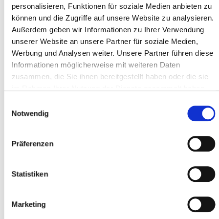
personalisieren, Funktionen für soziale Medien anbieten zu
können und die Zugriffe auf unsere Website zu analysieren.
Außerdem geben wir Informationen zu Ihrer Verwendung
Bestseller
unserer Website an unsere Partner für soziale Medien,
Werbung und Analysen weiter. Unsere Partner führen diese
Gudereit ET 3 EVO
Informationen möglicherweise mit weiteren Daten
2299,00
2599.00
zusammen, die Sie ihnen bereitgestellt haben oder die sie
im Rahmen Ihrer Nutzung der Dienste gesammelt haben.
Einwilligungsauswahl
Bestseller
Notwendig
Gudereit ET 10 EVO Alfine
3799.00
4199.00
Präferenzen
Statistiken
Marketing