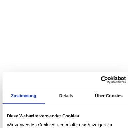
2599.00
2999.00
Bestseller
Contoura Li-16 NEODRIVE - C1.12
5299,00
5799,00
Bestseller
Contoura Li-16 NEODRIVE - C1.9
5099,00
5599,00
Zustimmung
Details
Über Cookies
Bestseller
Diese Webseite verwendet Cookies
Qwic Performance RD11
Wir verwenden Cookies, um Inhalte und Anzeigen zu
2299.00
3819.00