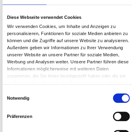
Diese Webseite verwendet Cookies
Wir verwenden Cookies, um Inhalte und Anzeigen zu
AUSZUG
KUNDENBEWERTUNGEN
personalisieren, Funktionen für soziale Medien anbieten zu
können und die Zugriffe auf unsere Website zu analysieren.
Außerdem geben wir Informationen zu Ihrer Verwendung
unserer Website an unsere Partner für soziale Medien,
Werbung und Analysen weiter. Unsere Partner führen diese
BERATUNG VERKAUF
Informationen möglicherweise mit weiteren Daten
Wir sind mit unseren neuen E-Bikes sehr zufrieden - Kalkhoff
zusammen, die Sie ihnen bereitgestellt haben oder die sie
und Gudereit. Sehr guter und persönlicher Kundenservice. Tolle
im Rahmen Ihrer Nutzung der Dienste gesammelt haben.
Beratung. Fazit: Sehr zu empfehlen!
Einwilligungsauswahl
Notwendig
Bernd
Präferenzen