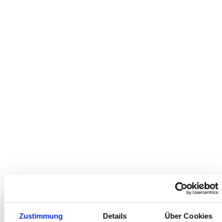
Bestseller
Kalkhoff ENDEAVOUR 7.B ADVANCE+
3599,00
5149.00
Bestseller
Ebike-Manufaktur 8CHT - Rohloff
6499,00
7499,00
Bestseller
Raleigh DUNDEE LTD
2499
2899.00
Zustimmung
Details
Über Cookies