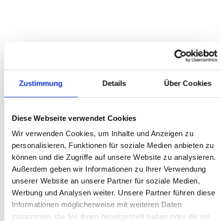
AUSZUG
KUNDENBEWERTUNGEN
Zustimmung
Details
Über Cookies
Diese Webseite verwendet Cookies
ONLINE BESTELLUNG
Wir verwenden Cookies, um Inhalte und Anzeigen zu
personalisieren, Funktionen für soziale Medien anbieten zu
Telefonische Beratung am Mittwoch, am Freitag hat die
können und die Zugriffe auf unsere Website zu analysieren.
Spedition das Rad angeliefert. Alles Tip Top zu einem fairen
Preis! Vielen Vielen Dank an Stefan!!
Außerdem geben wir Informationen zu Ihrer Verwendung
unserer Website an unsere Partner für soziale Medien,
Werbung und Analysen weiter. Unsere Partner führen diese
Etienne
Informationen möglicherweise mit weiteren Daten
zusammen, die Sie ihnen bereitgestellt haben oder die sie