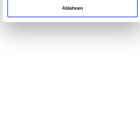
Ablehnen
Patrick A.
ONLINE BESTELLUNG
Ich (Stuttgarter Raum) hatte bisher noch nie ein Rad online
bestellt aber bin wirklich begeistert von diesem Shop. Mein
Gudereit ET-13 Pinion wurde wie angekündigt geliefert. Die
Kontakte sind nett, kompetent und die Antworten über das
Ticketsystem kommen prompt. Selbst die Abwicklung einer
kleinen Reklamation verlief absolut problemlos. Sehr zu
empfehlen.
Bernd G.