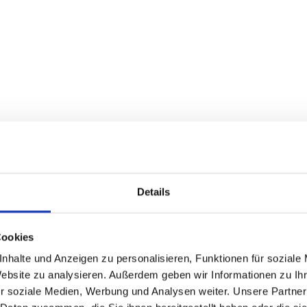
hiebehilfe
ensor
se, einfach geöst, schwarz
ch, Steckachse, schwarz
Details
ach HG, 32 Loch, Steckachse, schwarz
Cookies
2, DD, Race Guard, Addix, faltbar, 67 TPI, E-50, Reflex
nhalte und Anzeigen zu personalisieren, Funktionen für soziale
Website zu analysieren. Außerdem geben wir Informationen zu I
2, DD, Race Guard, Addix, faltbar, 67 TPI, E-50, Reflex
r soziale Medien, Werbung und Analysen weiter. Unsere Partner