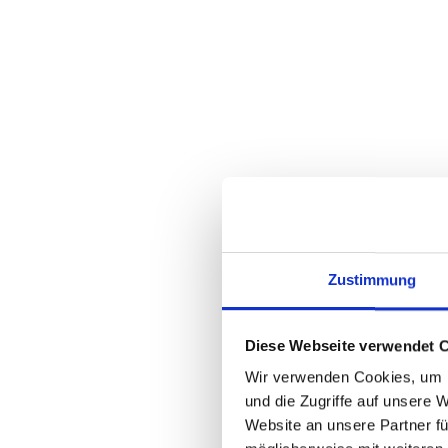
Remote:
BOSCH "BRC3300", Mini Remote
Display:
BOSCH "Kiox 300", 4-Stufen, Remote Control, Sc
Sensor:
Tretkraftmessung im Motor + Geschwindigkeitss
Felgen:
RODI "Ready 30", 30-622, 32 Loch, Scheibenbrem
Speichen:
Niro schwarz
Nabe V.R.:
FORMULA "DC-511", 15 x 110 mm, 6-Loch, 32 Lo
Zustimmung
Nabe H.R.:
FORMULA "EHL-148S", 12 x 148 mm, 6-Loch, 11-f
Diese Webseite verwendet 
Reifen V.R.:
SCHWALBE "Johnny Watts" Performance Line, 60-62
Wir verwenden Cookies, um I
Reifen H.R.:
und die Zugriffe auf unsere 
SCHWALBE "Johnny Watts" Performance Line, 60-62
Website an unsere Partner fü
Lenker: