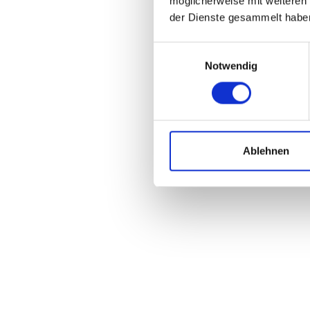
möglicherweise mit weiteren
LEVELNINE "Low Riser", 720 mm, Ø 31,8 mm, Ba
der Dienste gesammelt habe
Vorbau:
LEVELNINE "Adjustable", 1 1/8", 31,8 mm Lenke
Einwilligungsauswahl
Griff:
Notwendig
CONTEC "MERGE Mountain Straight", 140 mm, G-
Sattel:
SELLE ROYAL "Vivo", Herren, Athletic, schwarz
Sattelstütze:
CONWAY, Ø 31,6 mm, 350 mm lang, 15 mm Offse
Ablehnen
Schutzbleche:
CURANA "Apollo 75", Aluminium, 75 mm, schwar
Gepäckträger:
ATRANVELO "Commute Pro", AVS-System, F-Fix
Scheinwerfer:
CONTEC "DLUX 80 E+", 80 Lux
Rücklicht:
CONTEC "TL-335 E-Stop", 50 mm Schraubenabstan
Akkuschloss: