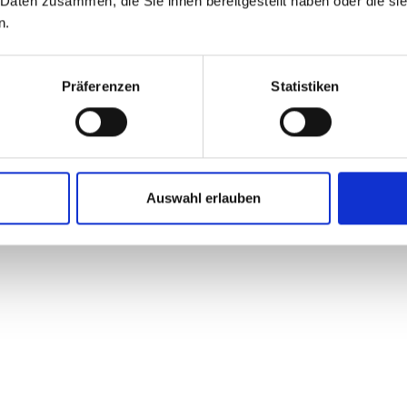
 Daten zusammen, die Sie ihnen bereitgestellt haben oder die s
cksweep 9°, Upsweep 5°, schwarz
n.
rklemmung, 65 mm lang, schwarz
Präferenzen
Statistiken
Link, schwarz / grau
t, schwarz
Auswahl erlauben
z
, schwarz
d, Stopplichtfunktion