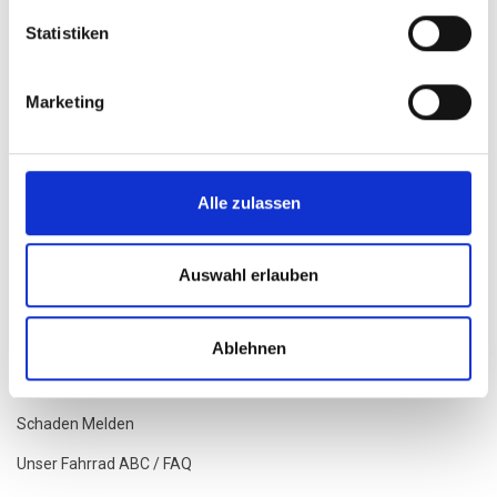
AGB`s
Statistiken
Datenschutz
Marketing
Versand / Lieferung
Impressum
Batteriegesetz
Alle zulassen
Widerrufsrecht
Infos Zu Lieferzeiten
Auswahl erlauben
Akku Guide
Streitschlichtung
Ablehnen
Tauschrausch Bei Rad&Sport
Schaden Melden
Unser Fahrrad ABC / FAQ