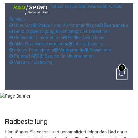
Unser Online Shop
Werkstatt
Kontakt
Service
Über Uns
Status Ihres Werkstattauftrages
Bestellstatus
Sendungsverfolgung
Rahmengröße berechnen
Service für Unternehmen
E-Bike Akku Guide
Akku Reichweite berechnen
Info zu Leasing
Info zu Finanzierung
Wertgarantie
Downloads
Fahrrad ABC
Service für Unternehmen
Versand / Lieferung
0
Radbestellung
Hier können Sie schnell und unkompliziert folgendes Rad ohne