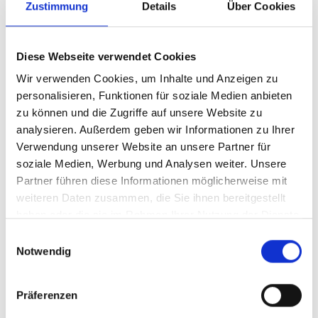
kontinuierlich weiterentwickelt und nach der Vergrößerung 2021
Zustimmung
Details
Über Cookies
deutlich im Sortiment und Kundenservice ausgeweitet. In
unserem 800 Quadratmeter großen Verkaufsraum mit Werkstatt
bieten wir eine extrem große Auswahl an Fahrrädern und
Diese Webseite verwendet Cookies
Zubehör. Das inhabergeführte Fachgeschäft legt größten Wert
sowohl auf Premium Qualität seiner Produkte wie auch auf den
Wir verwenden Cookies, um Inhalte und Anzeigen zu
individuellen Kundenservice und natürlich auf faire Preise. Vom
personalisieren, Funktionen für soziale Medien anbieten
Standard-Trecking-Rad bis zum Premium-Reisefahrrad reicht das
zu können und die Zugriffe auf unsere Website zu
Angebot, und als zertifiziertes E-Bike-Kompetenzzentrum ist das
Fachgeschäft Rad&Sport in der Lage, im Gespräch mit seinen
analysieren. Außerdem geben wir Informationen zu Ihrer
Kunden das jeweils individuell passende Fahrrad zu empfehlen
Verwendung unserer Website an unsere Partner für
und in der optimalen Konfiguration zusammenzustellen bis hin
soziale Medien, Werbung und Analysen weiter. Unsere
zum individuellen Namensschriftzug auf dem Rahmen.
Partner führen diese Informationen möglicherweise mit
weiteren Daten zusammen, die Sie ihnen bereitgestellt
haben oder die sie im Rahmen Ihrer Nutzung der Dienste
WIR SIND ZERTIFIZIERT ALS SHIMANO
gesammelt haben.
Einwilligungsauswahl
SERVICE CENTER
Notwendig
Präferenzen
HILFE UND INFOS