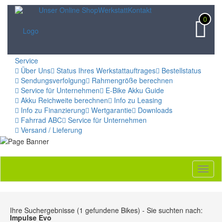
Unser Online Shop
Werkstatt
Kontakt
0
Service
Über Uns
Status Ihres Werkstattauftrages
Bestellstatus
Sendungsverfolgung
Rahmengröße berechnen
Service für Unternehmen
E-Bike Akku Guide
Akku Reichweite berechnen
Info zu Leasing
Info zu Finanzierung
Wertgarantie
Downloads
Fahrrad ABC
Service für Unternehmen
Versand / Lieferung
Toggl
naviga
Ihre Suchergebnisse (1 gefundene Bikes) - Sie suchten nach:
Impulse Evo