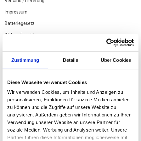
Versand / Lieferung
Impressum
Batteriegesetz
Widerrufsrecht
Infos Zu Lieferzeiten
Akku Guide
Zustimmung
Details
Über Cookies
Streitschlichtung
Tauschrausch Bei Rad&Sport
Diese Webseite verwendet Cookies
Schaden Melden
Wir verwenden Cookies, um Inhalte und Anzeigen zu
personalisieren, Funktionen für soziale Medien anbieten
Unser Fahrrad ABC / FAQ
zu können und die Zugriffe auf unsere Website zu
analysieren. Außerdem geben wir Informationen zu Ihrer
SERVICE
Verwendung unserer Website an unsere Partner für
soziale Medien, Werbung und Analysen weiter. Unsere
Kontakt & Öffnungszeiten
Partner führen diese Informationen möglicherweise mit