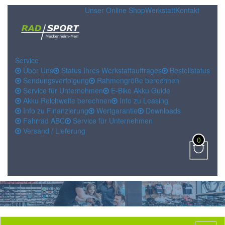
Unser Online Shop
Werkstatt
Kontakt
Service
Über Uns
Status Ihres Werkstattauftrages
Bestellstatus
Sendungsverfolgung
Rahmengröße berechnen
Service für Unternehmen
E-Bike Akku Guide
Akku Reichweite berechnen
Info zu Leasing
Info zu Finanzierung
Wertgarantie
Downloads
Fahrrad ABC
Service für Unternehmen
Versand / Lieferung
0