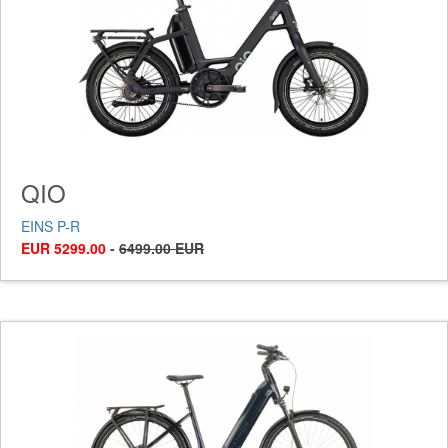
QIO
EINS P-R
EUR 5299.00
-
6499.00 EUR