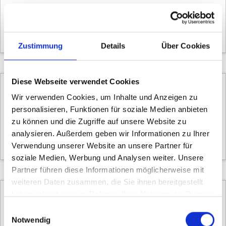
Gazelle
Chamonix C5
EUR 3599.00
-
3799.00 EUR
Zustimmung
Details
Über Cookies
Diese Webseite verwendet Cookies
Wir verwenden Cookies, um Inhalte und Anzeigen zu
personalisieren, Funktionen für soziale Medien anbieten
Kreidler
zu können und die Zugriffe auf unsere Website zu
Vitality Eco Compact 2.0
analysieren. Außerdem geben wir Informationen zu Ihrer
EUR 3799.00
-
3999.00 EUR
Verwendung unserer Website an unsere Partner für
soziale Medien, Werbung und Analysen weiter. Unsere
Partner führen diese Informationen möglicherweise mit
weiteren Daten zusammen, die Sie ihnen bereitgestellt
haben oder die sie im Rahmen Ihrer Nutzung der Dienste
gesammelt haben.
Einwilligungsauswahl
Velo de Ville
Notwendig