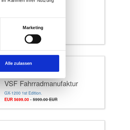
ie im Rahmen Ihrer Nutzung
Raymon
Marketing
Zayn Ultra
EUR 1199.00
-
1299.00 EUR
Alle zulassen
VSF Fahrradmanufaktur
GX-1200 1st Edition.
EUR 5699.00
-
5999.00 EUR