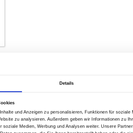
Details
VSF Fahrradmanufaktur
GXQ-400
EUR 1799.00
-
1999.00 EUR
Cookies
nhalte und Anzeigen zu personalisieren, Funktionen für soziale
Website zu analysieren. Außerdem geben wir Informationen zu I
r soziale Medien, Werbung und Analysen weiter. Unsere Partner